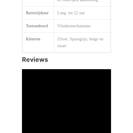
Batterijduur
Lang: tot 22 uur
Toetsenbord
Vlindermechanisme
Kleuren
Zilver, Spacegrijs, beige en
zwart
Reviews