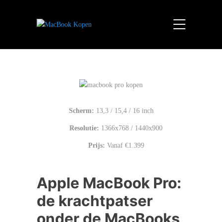
Scherm:
13,3 / 15,4 / 16 inch
Resolutie:
1366x768 / 1440x900
Prijs:
Vanaf €1.399
Apple MacBook Pro:
de krachtpatser
onder de MacBooks