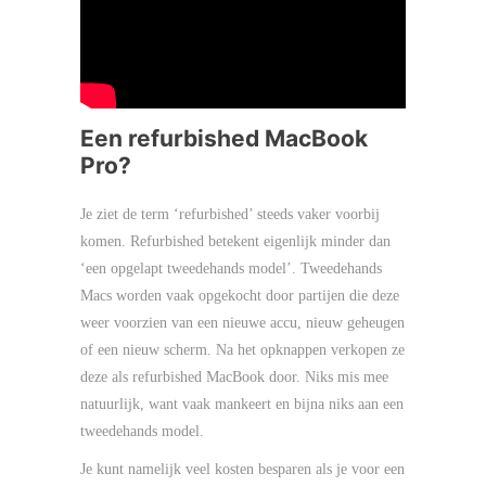
Een refurbished MacBook
Pro?
Je ziet de term ‘refurbished’ steeds vaker voorbij
komen. Refurbished betekent eigenlijk minder dan
‘een opgelapt tweedehands model’. Tweedehands
Macs worden vaak opgekocht door partijen die deze
weer voorzien van een nieuwe accu, nieuw geheugen
of een nieuw scherm. Na het opknappen verkopen ze
deze als refurbished MacBook door. Niks mis mee
natuurlijk, want vaak mankeert en bijna niks aan een
tweedehands model.
Je kunt namelijk veel kosten besparen als je voor een