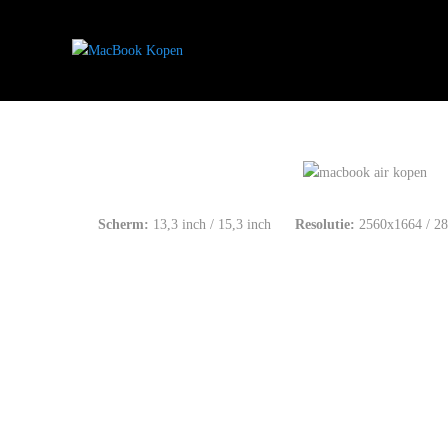
Scherm:
13,3 inch / 15,3 inch
Resolutie:
2560x1664 / 2