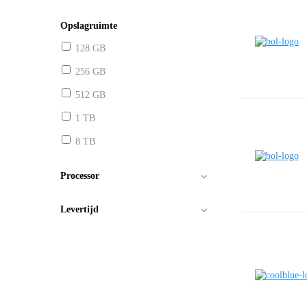
Opslagruimte
128 GB
256 GB
512 GB
1 TB
8 TB
Processor
Levertijd