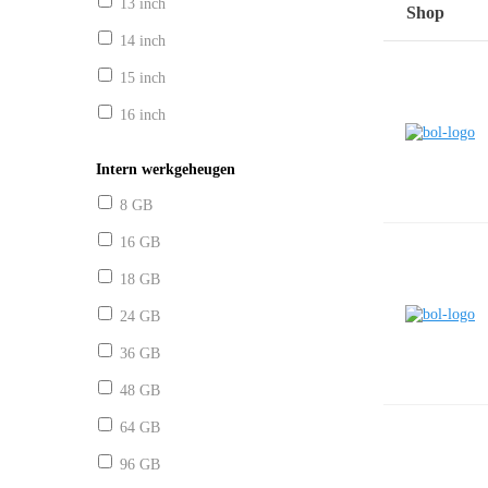
13 inch
Shop
14 inch
15 inch
16 inch
Intern werkgeheugen
8 GB
16 GB
18 GB
24 GB
36 GB
48 GB
64 GB
96 GB