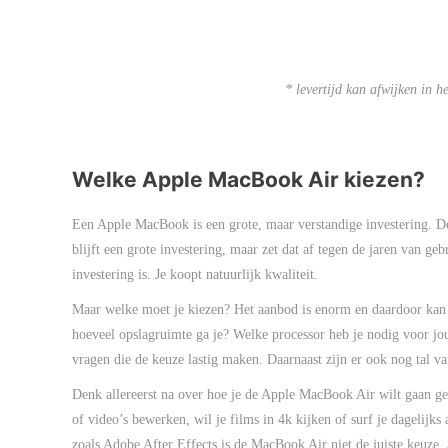
* levertijd kan afwijken in h
Welke Apple MacBook Air kiezen?
Een Apple MacBook is een grote, maar verstandige investering. D
blijft een grote investering, maar zet dat af tegen de jaren van g
investering is. Je koopt natuurlijk kwaliteit.
Maar welke moet je kiezen? Het aanbod is enorm en daardoor kan 
hoeveel opslagruimte ga je? Welke processor heb je nodig voor j
vragen die de keuze lastig maken. Daarnaast zijn er ook nog tal v
Denk allereerst na over hoe je de Apple MacBook Air wilt gaan geb
of video’s bewerken, wil je films in 4k kijken of surf je dagelijks
zoals Adobe After Effects is de MacBook Air niet de juiste keuze.