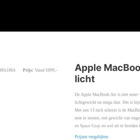
Apple MacBook
880x1864
Prijs:
Vanaf €899,-
licht
De Apple MacBook Air is niet meer w
lichtgewicht en mega dun. Het is bijn
Met een 13 inch scherm is de MacBoo
mee te nemen, een gewicht van ongeve
en Space Gray en wel uit te breiden 
Prijzen vergelijken