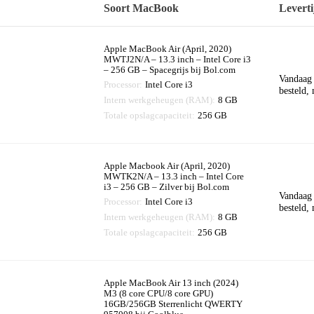
Soort MacBook
Leverti
Apple MacBook Air (April, 2020)
MWTJ2N/A – 13.3 inch – Intel Core i3
– 256 GB – Spacegrijs bij Bol.com
Vandaag
Processor:
Intel Core i3
besteld,
Intern werkgeheugen (RAM):
8 GB
Totale opslagcapaciteit:
256 GB
Apple Macbook Air (April, 2020)
MWTK2N/A – 13.3 inch – Intel Core
i3 – 256 GB – Zilver bij Bol.com
Vandaag
Processor:
Intel Core i3
besteld,
Intern werkgeheugen (RAM):
8 GB
Totale opslagcapaciteit:
256 GB
Apple MacBook Air 13 inch (2024)
M3 (8 core CPU/8 core GPU)
16GB/256GB Sterrenlicht QWERTY