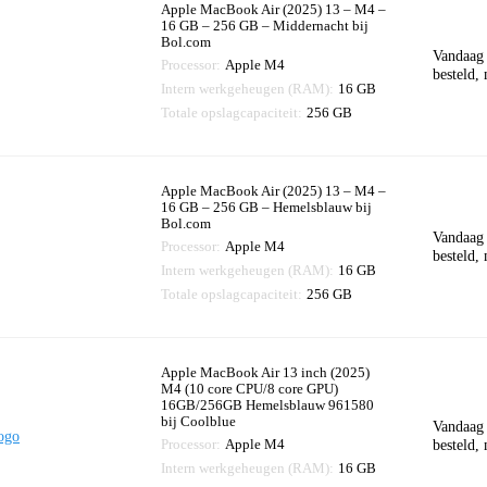
Apple MacBook Air (2025) 13 – M4 –
16 GB – 256 GB – Middernacht bij
Bol.com
Vandaag
Processor:
Apple M4
besteld,
Intern werkgeheugen (RAM):
16 GB
Totale opslagcapaciteit:
256 GB
Apple MacBook Air (2025) 13 – M4 –
16 GB – 256 GB – Hemelsblauw bij
Bol.com
Vandaag
Processor:
Apple M4
besteld,
Intern werkgeheugen (RAM):
16 GB
Totale opslagcapaciteit:
256 GB
Apple MacBook Air 13 inch (2025)
M4 (10 core CPU/8 core GPU)
16GB/256GB Hemelsblauw 961580
bij Coolblue
Vandaag
Processor:
Apple M4
besteld,
Intern werkgeheugen (RAM):
16 GB