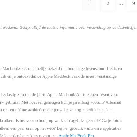
1
2
…
9
et weekend. Bekijk altijd de laatste informatie over verzending op de desbetreff
e MacBooks staan namelijk bekend om hun lange levensduur. Het is en
ebruik en je ontdekt dat de Apple MacBook vaak de meest verstandige
het lastig zijn om de juiste Apple MacBook Air te kopen. Want voor
ouw gebruik? Met hoeveel geheugen kun je jarenlang vooruit? Allemaal
an on- en offline aanbieders die jouw keuze nog moeilijker maken.
ruiken. Is het voor school, op werk of dagelijks gebruik? Ga je foto’s
 alleen een paar uren op het web? Bij het gebruik van zware applicaties
 Je kunt dan beter kiezen voor een
Apple MacBook Pro
.