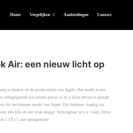
Home
Vergelijken
Aanbiedingen
Contact
 Air: een nieuw licht op
eg te denken uit de productielijn van Apple. Het model is een
a onbegrijpelijk hoe zoveel power in zo’n klein device is gestopt.
k Air het kleinste model van Apple. Dat betekent: handig om
er één kilo en een strak design. Verkrijgbaar in o.a. Gold, Silver
tot 2 TB (!) aan opslagruimte.