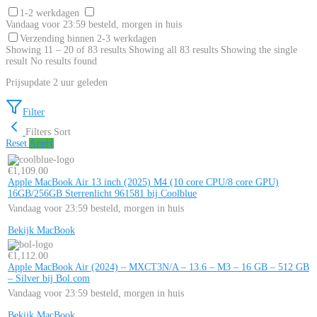
1-2 werkdagen
Vandaag voor 23:59 besteld, morgen in huis
Verzending binnen 2-3 werkdagen
Showing 11 – 20 of 83 results
Showing all 83 results
Showing the single
result
No results found
Prijsupdate
2
uur geleden
Filter
Filters
Sort
Reset
Apply
€
1,109.00
Apple MacBook Air 13 inch (2025) M4 (10 core CPU/8 core GPU)
16GB/256GB Sterrenlicht 961581 bij Coolblue
Vandaag voor 23:59 besteld, morgen in huis
Bekijk MacBook
€
1,112.00
Apple MacBook Air (2024) – MXCT3N/A – 13.6 – M3 – 16 GB – 512 GB
– Silver bij Bol.com
Vandaag voor 23:59 besteld, morgen in huis
Bekijk MacBook