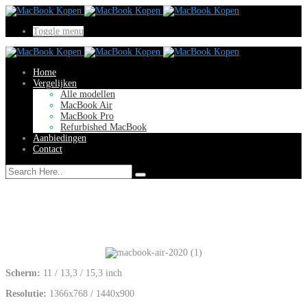
Toggle menu
Home
Vergelijken
Alle modellen
MacBook Air
MacBook Pro
Refurbished MacBook
Aanbiedingen
Contact
Scherm:
11 / 13,3 / 15,3 inch
Resolutie:
1366x768 / 1440x900