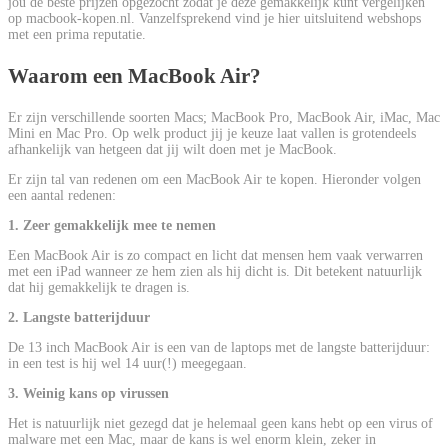
jou de beste prijzen opgezocht zodat je deze gemakkelijk kunt vergelijken
op macbook-kopen.nl. Vanzelfsprekend vind je hier uitsluitend webshops
met een prima reputatie.
Waarom een MacBook Air?
Er zijn verschillende soorten Macs; MacBook Pro, MacBook Air, iMac, Mac
Mini en Mac Pro. Op welk product jij je keuze laat vallen is grotendeels
afhankelijk van hetgeen dat jij wilt doen met je MacBook.
Er zijn tal van redenen om een MacBook Air te kopen. Hieronder volgen
een aantal redenen:
1. Zeer gemakkelijk mee te nemen
Een MacBook Air is zo compact en licht dat mensen hem vaak verwarren
met een iPad wanneer ze hem zien als hij dicht is. Dit betekent natuurlijk
dat hij gemakkelijk te dragen is.
2. Langste batterijduur
De 13 inch MacBook Air is een van de laptops met de langste batterijduur:
in een test is hij wel 14 uur(!) meegegaan.
3. Weinig kans op virussen
Het is natuurlijk niet gezegd dat je helemaal geen kans hebt op een virus of
malware met een Mac, maar de kans is wel enorm klein, zeker in