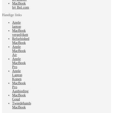
MacBook
bij Bol.com
Handige links
Apple
laptop
MacBook
vergelijken
Refurbished
MacBook
Apple
MacBook
Air
Apple
MacBook
Pro
Apple
Laptop
Kopen
MacBook
Pro
Aanbieding
MacBook
Goud
Tweedehands
MacBook