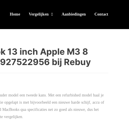
Home
Vergelijken
Aanbiedingen
Contact
k 13 inch Apple M3 8
927522956 bij Rebuy
der model een tweede kans. Met een refurbished model haal je
ie opgelapt is met bijvoorbeeld een nieuwe harde schijf, accu of
d MacBooks qua specificaties net zo goed als nieuwe, dus het
e vergelijken.