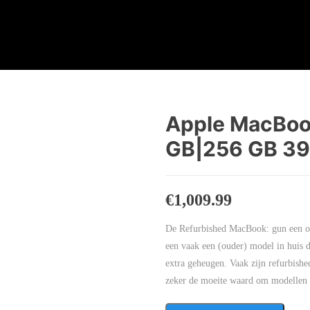
Apple MacBoo
GB|256 GB 39
€
1,009.99
De Refurbished MacBook: gun een ou
een vaak een (ouder) model in huis d
extra geheugen. Vaak zijn refurbishe
zeker de moeite waard om modellen t