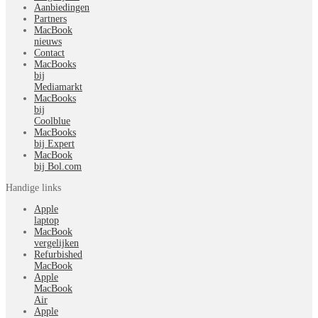
Aanbiedingen
Partners
MacBook
nieuws
Contact
MacBooks
bij
Mediamarkt
MacBooks
bij
Coolblue
MacBooks
bij Expert
MacBook
bij Bol.com
Handige links
Apple
laptop
MacBook
vergelijken
Refurbished
MacBook
Apple
MacBook
Air
Apple