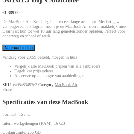
€
1,389.00
De MacBook Air. Krachtig, licht en een lange accuduur. Met het gewicht
van ongeveer 1 kilogram neem je de MacBook Air overal makkelijk mee.
Daarnaast kun tot wel 10 uur lang genieten zonder opladen. Perfect voor
onderweg en school of werk.
Naar aanbieding
Vandaag voor 23:59 besteld, morgen in huis
Vergelijk
alle MacBook prijzen
van
alle aanbieders
Dagelijkse
prijsupdates
Als
eerste
op de hoogte van
aanbiedingen
SKU:
ea95a83493e2
Category:
MacBook Air
Share
Specificaties van deze MacBook
Formaat:
15 inch
Intern werkgeheugen (RAM):
16 GB
Opslagruimte:
256 GB