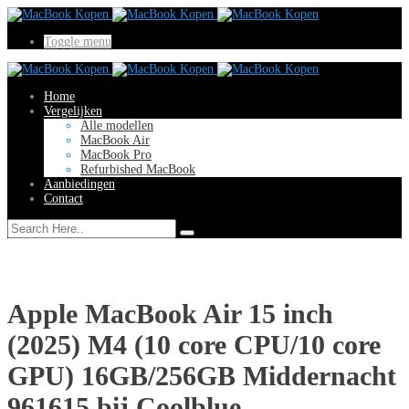
Toggle menu
Home
Vergelijken
Alle modellen
MacBook Air
MacBook Pro
Refurbished MacBook
Aanbiedingen
Contact
Apple MacBook Air 15 inch
(2025) M4 (10 core CPU/10 core
GPU) 16GB/256GB Middernacht
961615 bij Coolblue