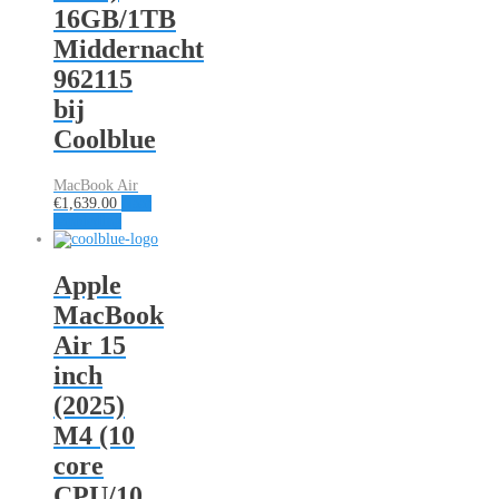
16GB/1TB
Middernacht
962115
bij
Coolblue
MacBook Air
€
1,639.00
Naar
aanbieding
Apple
MacBook
Air 15
inch
(2025)
M4 (10
core
CPU/10