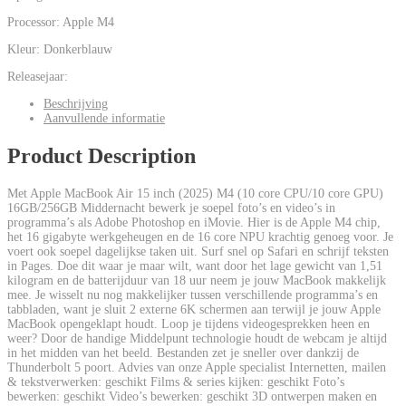
Processor:
Apple M4
Kleur:
Donkerblauw
Releasejaar:
Beschrijving
Aanvullende informatie
Product Description
Met Apple MacBook Air 15 inch (2025) M4 (10 core CPU/10 core GPU)
16GB/256GB Middernacht bewerk je soepel foto’s en video’s in
programma’s als Adobe Photoshop en iMovie. Hier is de Apple M4 chip,
het 16 gigabyte werkgeheugen en de 16 core NPU krachtig genoeg voor. Je
voert ook soepel dagelijkse taken uit. Surf snel op Safari en schrijf teksten
in Pages. Doe dit waar je maar wilt, want door het lage gewicht van 1,51
kilogram en de batterijduur van 18 uur neem je jouw MacBook makkelijk
mee. Je wisselt nu nog makkelijker tussen verschillende programma’s en
tabbladen, want je sluit 2 externe 6K schermen aan terwijl je jouw Apple
MacBook opengeklapt houdt. Loop je tijdens videogesprekken heen en
weer? Door de handige Middelpunt technologie houdt de webcam je altijd
in het midden van het beeld. Bestanden zet je sneller over dankzij de
Thunderbolt 5 poort. Advies van onze Apple specialist Internetten, mailen
& tekstverwerken: geschikt Films & series kijken: geschikt Foto’s
bewerken: geschikt Video’s bewerken: geschikt 3D ontwerpen maken en