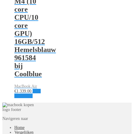
M4 (10
core
CPU/10
core
GPU)
16GB/512
Hemelsblauw
961584
bij
Coolblue
MacBook Air
€
1,339.00
Naar
aanbieding
Navigeren naar
Home
Vergelijken