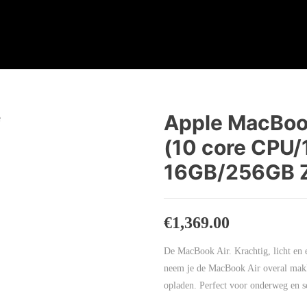
Apple MacBook
(10 core CPU/
16GB/256GB Zi
€
1,369.00
De MacBook Air. Krachtig, licht en 
neem je de MacBook Air overal makke
opladen. Perfect voor onderweg en s