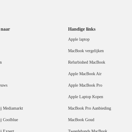
 naar
Handige links
Apple laptop
MacBook vergelijken
n
Refurbished MacBook
Apple MacBook Air
euws
Apple MacBook Pro
Apple Laptop Kopen
j Mediamarkt
MacBook Pro Aanbieding
j Coolblue
MacBook Goud
j Expert
Tweedehands MacBook