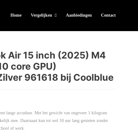
Home
Vergelijken
Aanbiedingen
Contact
 Air 15 inch (2025) M4
10 core GPU)
lver 961618 bij Coolblue
een lange accuduur. Met het gewicht van ongeveer 1 kilogram
lijk mee. Daarnaast kun tot wel 10 uur lang genieten zonder
chool of werk.