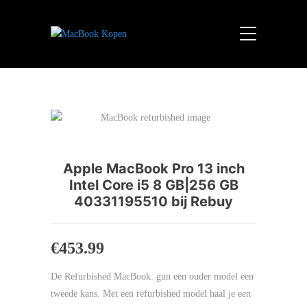
Apple MacBook Pro 13 inch
Intel Core i5 8 GB|256 GB
40331195510 bij Rebuy
€
453.99
De Refurbished MacBook: gun een ouder model een
tweede kans. Met een refurbished model haal je een