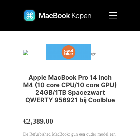
Apple MacBook Pro 14 inch
M4 (10 core CPU/10 core GPU)
24GB/1TB Spacezwart
QWERTY 956921 bij Coolblue
€
2,389.00
De Refurbished MacBook: gun een ouder model een