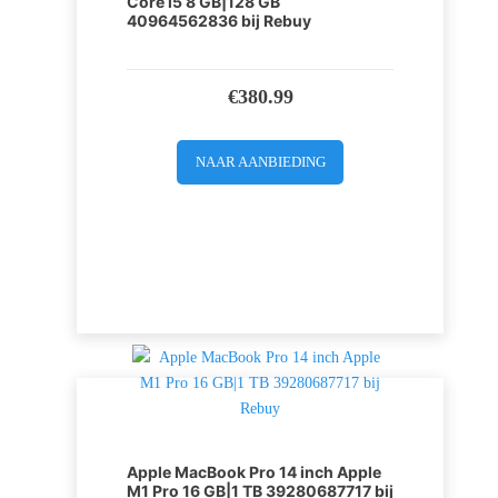
Core i5 8 GB|128 GB
40964562836 bij Rebuy
€
380.99
NAAR AANBIEDING
Apple MacBook Pro 14 inch Apple
M1 Pro 16 GB|1 TB 39280687717 bij