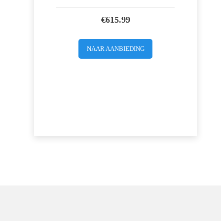
€
615.99
NAAR AANBIEDING