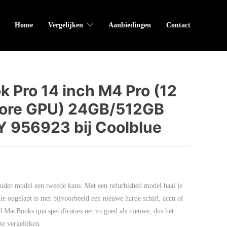
Home
Vergelijken
Aanbiedingen
Contact
 Pro 14 inch M4 Pro (12
core GPU) 24GB/512GB
 956923 bij Coolblue
der model een tweede kans. Met een refurbished model haal je
ie opgelapt is met bijvoorbeeld een nieuwe harde schijf, accu of
d MacBooks qua specificaties net zo goed als nieuwe, dus het
e vergelijken.