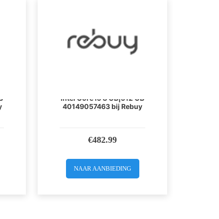
h
Apple MacBook 13 inch
B
Intel Core i5 8 GB|512 GB
y
40149057463 bij Rebuy
€
482.99
NAAR AANBIEDING