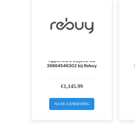
Apple MacBook 13 inch
Apple M3 8 GB|256 GB
39864546302 bij Rebuy
€
1,145.99
NAAR AANBIEDING