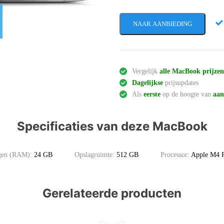
NAAR AANBIEDING
Vergelijk
alle MacBook prijze
Dagelijkse
prijsupdates
Als
eerste
op de hoogte van
aan
Specificaties van deze MacBook
ugen (RAM):
24 GB
Opslagruimte:
512 GB
Processor:
Apple M4 
Gerelateerde producten