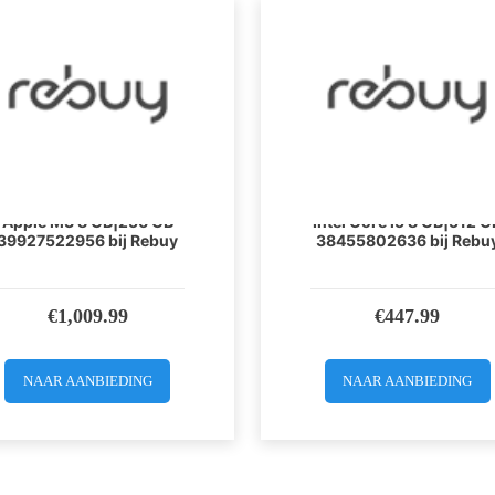
Apple MacBook 13 inch
Apple MacBook 12 inc
Apple M3 8 GB|256 GB
Intel Core i5 8 GB|512 G
39927522956 bij Rebuy
38455802636 bij Rebu
€
1,009.99
€
447.99
NAAR AANBIEDING
NAAR AANBIEDING