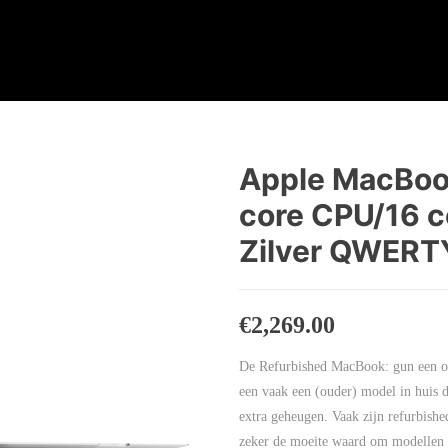
Apple MacBook
core CPU/16 
Zilver QWERTY
€
2,269.00
De Refurbished MacBook: gun een ou
een vaak een (ouder) model in huis d
extra geheugen. Vaak zijn refurbishe
zeker de moeite waard om modellen t