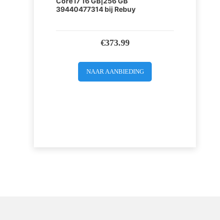
Core i7 16 GB|256 GB
39440477314 bij Rebuy
€
373.99
NAAR AANBIEDING