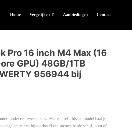
Home
Vergelijken
Aanbiedingen
Contact
 Pro 16 inch M4 Max (16
core GPU) 48GB/1TB
WERTY 956944 bij
der model een tweede kans. Met een refurbished model haal je
ie opgelapt is met bijvoorbeeld een nieuwe harde schijf, accu of