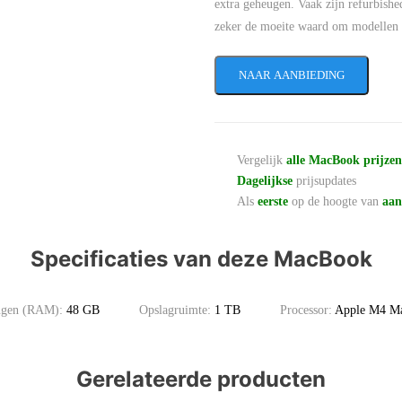
extra geheugen. Vaak zijn refurbishe
zeker de moeite waard om modellen t
NAAR AANBIEDING
Vergelijk
alle MacBook prijze
Dagelijkse
prijsupdates
Als
eerste
op de hoogte van
aan
Specificaties van deze MacBook
eugen (RAM):
48 GB
Opslagruimte:
1 TB
Processor:
Apple M4 M
Gerelateerde producten