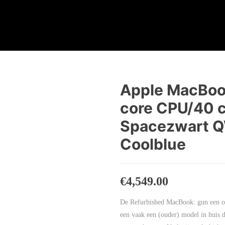
Apple MacBook
core CPU/40 
Spacezwart Q
Coolblue
€
4,549.00
De Refurbished MacBook: gun een ou
een vaak een (ouder) model in huis d