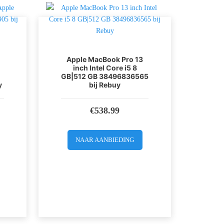
Apple MacBook Pro 13
inch Intel Core i5 8
GB|512 GB 38496836565
y
bij Rebuy
€
538.99
NAAR AANBIEDING