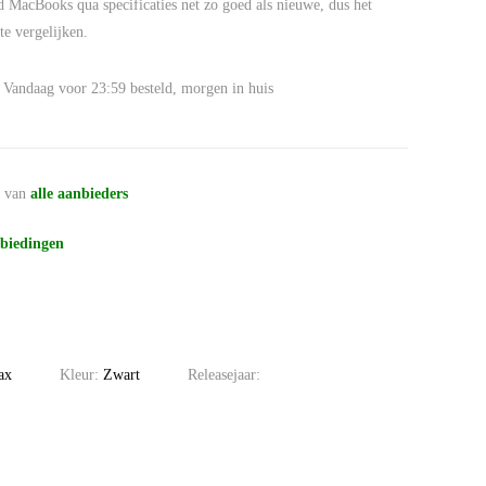
d MacBooks qua specificaties net zo goed als nieuwe, dus het
e vergelijken.
Vandaag voor 23:59 besteld, morgen in huis
n
van
alle aanbieders
biedingen
ax
Kleur:
Zwart
Releasejaar: