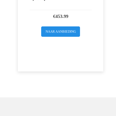
€
453.99
NAAR AANBIEDING