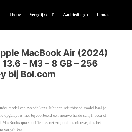
Home
Vergelijken
Aanbiedingen
Contact
pple MacBook Air (2024)
13.6 – M3 – 8 GB – 256
y bij Bol.com
der model een tweede kans. Met een refurbished model haal je
ie opgelapt is met bijvoorbeeld een nieuwe harde schijf, accu of
d MacBooks qua specificaties net zo goed als nieuwe, dus het
e vergelijken.