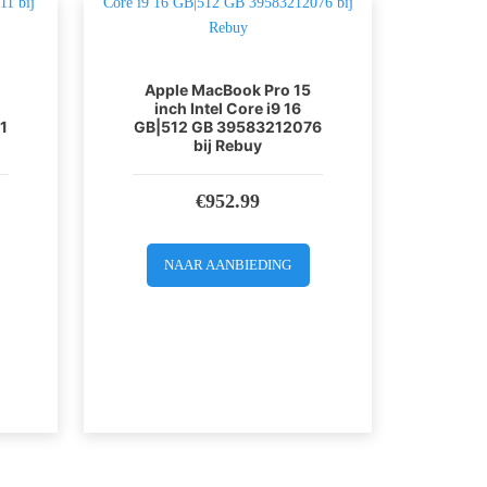
Apple MacBook Pro 15
inch Intel Core i9 16
1
GB|512 GB 39583212076
bij Rebuy
€
952.99
NAAR AANBIEDING