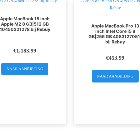
Apple MacBook 15 inch
Apple M2 8 GB|512 GB
Apple MacBook Pro 13
40450221278 bij Rebuy
inch Intel Core i5 8
GB|256 GB 4083127051
bij Rebuy
€
1,183.99
€
453.99
NAAR AANBIEDING
NAAR AANBIEDING