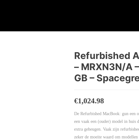
Refurbished A
– MRXN3N/A – 
GB – Spacegre
€
1,024.98
De Refurbished MacBook: gun een ou
een vaak een (ouder) model in huis d
extra geheugen. Vaak zijn refurbishe
zeker de moeite waard om modellen t