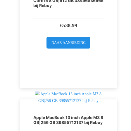
Core i5 8 GB|512 GB 38496836565
bij Rebuy
€
538.99
NAAR AANBIEDING
Apple MacBook 13 inch Apple M3 8
GB|256 GB 39855712137 bij Rebuy