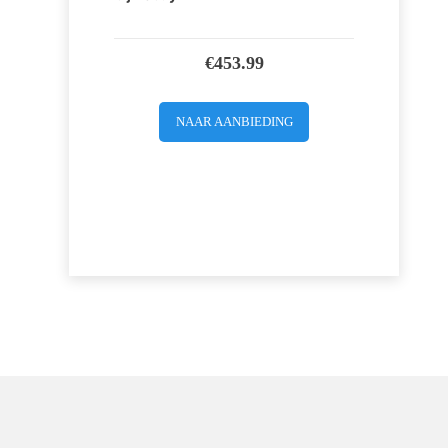
€
453.99
NAAR AANBIEDING