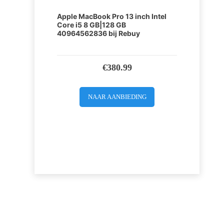
Apple MacBook Pro 13 inch Intel
Core i5 8 GB|128 GB
40964562836 bij Rebuy
€
380.99
NAAR AANBIEDING