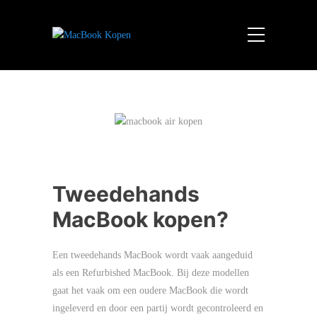
Tweedehands
MacBook kopen?
Een tweedehands MacBook wordt vaak aangeduid
als een Refurbished MacBook. Bij deze modellen
gaat het vaak om een oudere MacBook die wordt
ingeleverd en door een partij wordt gecontroleerd en