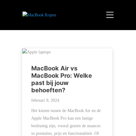
MacBook Air vs
MacBook Pro: Welke
past bij jouw
behoeften?
februari 9, 2024
Het kiezen tussen de MacBook Air en de
Apple MacBook Pro kan een lastige
beslissing zijn, vooral gezien de nuances
in prestaties, prijs en functionaliteit. Of