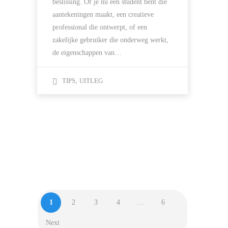
beslissing. Of je nu een student bent die
aantekeningen maakt, een creatieve
professional die ontwerpt, of een
zakelijke gebruiker die onderweg werkt,
de eigenschappen van…
TIPS
,
UITLEG
1
2
3
4
…
6
Next