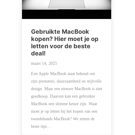
Gebruikte MacBook
kopen? Hier moet je op
letten voor de beste
deal!
maart 14, 2025
Een Apple MacBook staat bekend om
zijn prestaties, duurzaamheid en stijlvolle
design. Maar een nieuwe MacBook is niet
goedkoop. Daarom kan een gebruikte
MacBook een slimme keuze zijn. Waar
moet je op letten bij het kopen van een
tweedehands MacBook? We zetten de
beste tips…