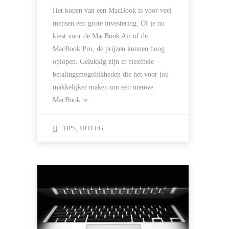
Het kopen van een MacBook is voor veel
mensen een grote investering. Of je nu
kiest voor de MacBook Air of de
MacBook Pro, de prijzen kunnen hoog
oplopen. Gelukkig zijn er flexibele
betalingsmogelijkheden die het voor jou
makkelijker maken om een nieuwe
MacBook te…
TIPS
,
UITLEG