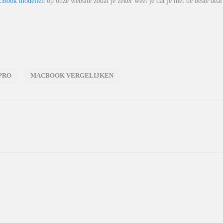
acBook modellen
op onze website zodat je zeker weet je dat je met de beste deal
PRO
MACBOOK VERGELIJKEN