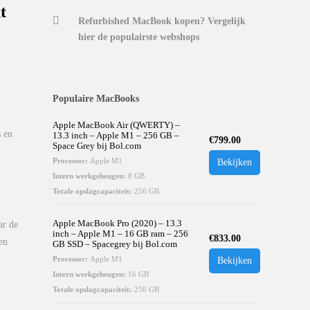
t
Refurbished MacBook kopen? Vergelijk
hier de populairste webshops
Populaire MacBooks
Apple MacBook Air (QWERTY) –
s en
13.3 inch – Apple M1 – 256 GB –
€
799.00
Space Grey bij Bol.com
Processor:
Apple M1
Bekijken
Intern werkgeheugen:
8 GB
Totale opslagcapaciteit:
256 GB
Apple MacBook Pro (2020) – 13.3
ar de
inch – Apple M1 – 16 GB ram – 256
€
833.00
en
GB SSD – Spacegrey bij Bol.com
Processor:
Apple M1
Bekijken
Intern werkgeheugen:
16 GB
Totale opslagcapaciteit:
256 GB