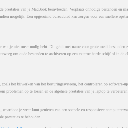
de prestaties van je MacBook beïnvloeden. Verplaats onnodige bestanden en m
e indien mogelijk. Een opgeruimd bureaublad kan zorgen voor een snellere opstar
 wat je niet meer nodig hebt. Dit geldt met name voor grote mediabestanden z
verweeg om oude bestanden te archiveren op een externe harde schijf of in de c
 zoals het bijwerken van het besturingssysteem, het controleren op software-up
 om problemen op te lossen en de algehele prestaties van je laptop te verbeteren
, waardoor je weer kunt genieten van een soepele en responsieve computererva
e prestaties te behouden.