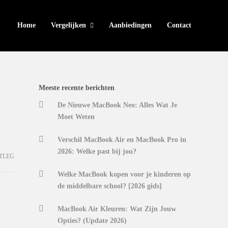
Home
Vergelijken
Aanbiedingen
Contact
Meeste recente berichten
De Nieuwe MacBook Neo: Alles Wat Je
Moet Weten
Verschil MacBook Air en MacBook Pro in
2026: Welke past bij jou?
TLEG
Welke MacBook kopen voor je kinderen op
de middelbare school? [2026 gids]
MacBook Air Kleuren: Wat Zijn Jouw
Opties? (Update 2026)