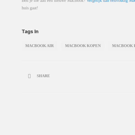
Ben je toe aan een nieuwe MacBook?
Vergelijk dan eenvoudig M
huis gaat!
Tags In
MACBOOK AIR
MACBOOK KOPEN
MACBOOK 
SHARE