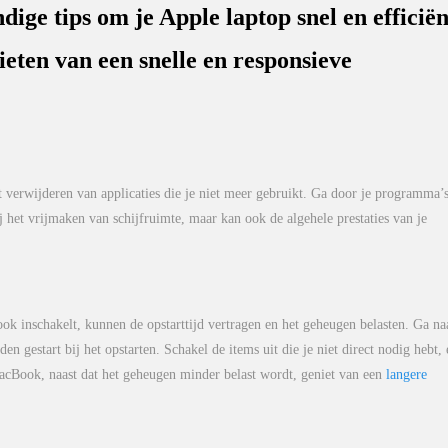
dige tips om je Apple laptop snel en efficiën
ieten van een snelle en responsieve
 verwijderen van applicaties die je niet meer gebruikt. Ga door je programma’
ij het vrijmaken van schijfruimte, maar kan ook de algehele prestaties van je
k inschakelt, kunnen de opstarttijd vertragen en het geheugen belasten. Ga na
gestart bij het opstarten. Schakel de items uit die je niet direct nodig hebt, 
 MacBook, naast dat het geheugen minder belast wordt, geniet van een
langere