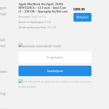
Apple MacBook Air (April, 2020)
appen
MWTJ2N/A – 13.3 inch – Intel Core
€
899.99
i3 – 256 GB – Spacegrijs bij Bol.com
ttijd
Processor:
Intel Core i3
Bekijken
Intern werkgeheugen:
8 GB
Totale opslagcapaciteit:
256 GB
oals
loud
dates
.
Je gegevens zijn veilig en worden nooit met
derden gedeeld.
ring.