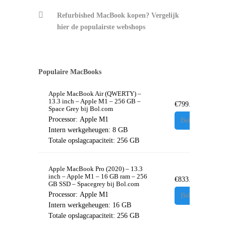
Refurbished MacBook kopen? Vergelijk
hier de populairste webshops
Populaire MacBooks
Apple MacBook Air (QWERTY) –
13.3 inch – Apple M1 – 256 GB –
€
799.00
Space Grey bij Bol.com
Processor:
Apple M1
Bekijken
Intern werkgeheugen:
8 GB
Totale opslagcapaciteit:
256 GB
Apple MacBook Pro (2020) – 13.3
inch – Apple M1 – 16 GB ram – 256
€
833.00
GB SSD – Spacegrey bij Bol.com
Processor:
Apple M1
Bekijken
Intern werkgeheugen:
16 GB
Totale opslagcapaciteit:
256 GB