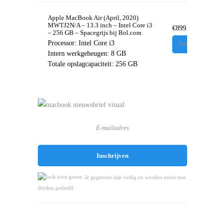
Apple MacBook Air (April, 2020)
MWTJ2N/A – 13.3 inch – Intel Core i3
€
899.99
– 256 GB – Spacegrijs bij Bol.com
Processor:
Intel Core i3
Bekijken
Intern werkgeheugen:
8 GB
Totale opslagcapaciteit:
256 GB
Je gegevens zijn veilig en worden nooit met
derden gedeeld.