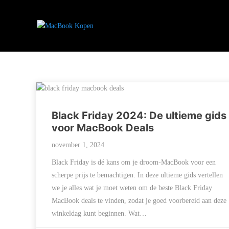
Black Friday 2024: De ultieme gids
voor MacBook Deals
november 1, 2024
Black Friday is dé kans om je droom-MacBook voor een
scherpe prijs te bemachtigen. In deze ultieme gids vertellen
we je alles wat je moet weten om de beste Black Friday
MacBook deals te vinden, zodat je goed voorbereid aan deze
winkeldag kunt beginnen. Wat…