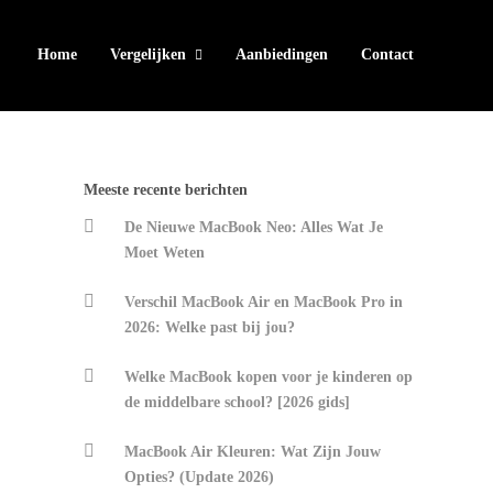
Home
Vergelijken
Aanbiedingen
Contact
Meeste recente berichten
De Nieuwe MacBook Neo: Alles Wat Je
Moet Weten
Verschil MacBook Air en MacBook Pro in
2026: Welke past bij jou?
Welke MacBook kopen voor je kinderen op
de middelbare school? [2026 gids]
MacBook Air Kleuren: Wat Zijn Jouw
Opties? (Update 2026)