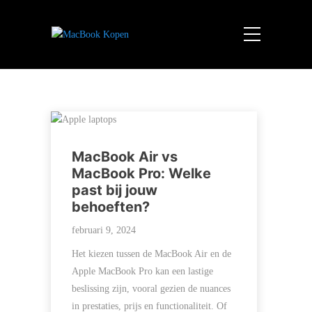
MacBook Air vs
MacBook Pro: Welke
past bij jouw
behoeften?
februari 9, 2024
Het kiezen tussen de MacBook Air en de
Apple MacBook Pro kan een lastige
beslissing zijn, vooral gezien de nuances
in prestaties, prijs en functionaliteit. Of