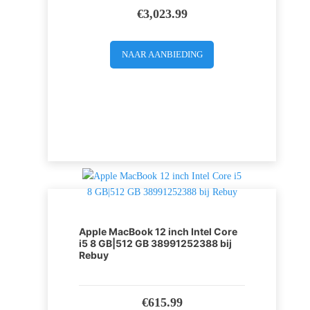
€
3,023.99
NAAR AANBIEDING
Apple MacBook 12 inch Intel Core
i5 8 GB|512 GB 38991252388 bij
Rebuy
€
615.99