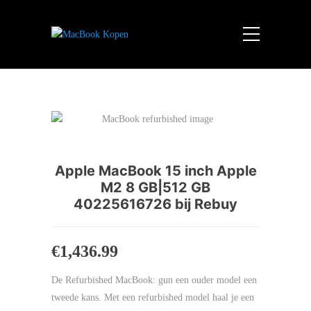
Apple MacBook 15 inch Apple
M2 8 GB|512 GB
40225616726 bij Rebuy
€
1,436.99
De Refurbished MacBook: gun een ouder model een
tweede kans. Met een refurbished model haal je een