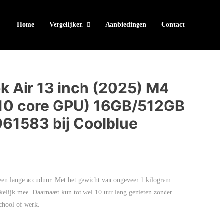
Home
Vergelijken
Aanbiedingen
Contact
 Air 13 inch (2025) M4
/10 core GPU) 16GB/512GB
61583 bij Coolblue
een lange accuduur. Met het gewicht van ongeveer 1 kilogram
lijk mee. Daarnaast kun tot wel 10 uur lang genieten zonder
chool of werk.