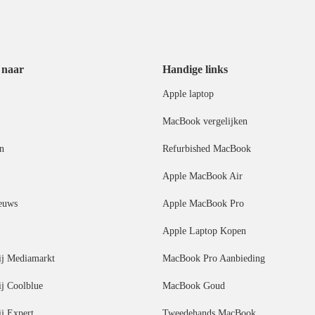
 naar
Handige links
Apple laptop
MacBook vergelijken
n
Refurbished MacBook
Apple MacBook Air
euws
Apple MacBook Pro
Apple Laptop Kopen
j Mediamarkt
MacBook Pro Aanbieding
j Coolblue
MacBook Goud
j Expert
Tweedehands MacBook