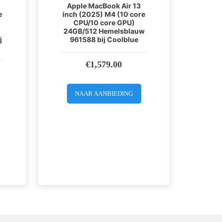
Apple MacBook Air 13
e
inch (2025) M4 (10 core
CPU/10 core GPU)
24GB/512 Hemelsblauw
j
961588 bij Coolblue
€
1,579.00
NAAR AANBIEDING