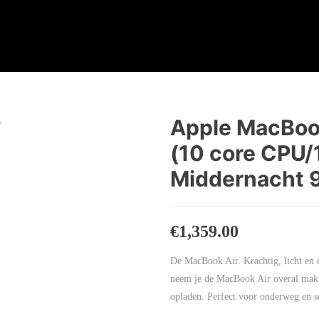
Apple MacBook
(10 core CPU
Middernacht 9
€
1,359.00
De MacBook Air. Krachtig, licht en 
neem je de MacBook Air overal makke
opladen. Perfect voor onderweg en s