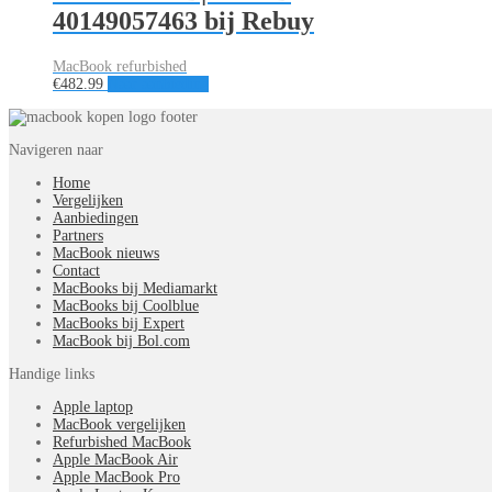
40149057463 bij Rebuy
MacBook refurbished
€
482.99
Naar aanbieding
Navigeren naar
Home
Vergelijken
Aanbiedingen
Partners
MacBook nieuws
Contact
MacBooks bij Mediamarkt
MacBooks bij Coolblue
MacBooks bij Expert
MacBook bij Bol.com
Handige links
Apple laptop
MacBook vergelijken
Refurbished MacBook
Apple MacBook Air
Apple MacBook Pro