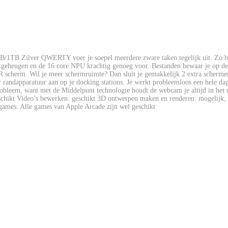
B Zilver QWERTY voer je soepel meerdere zware taken tegelijk uit. Zo bewe
geheugen en de 16 core NPU krachtig genoeg voor. Bestanden bewaar je op de ru
 XDR scherm. Wil je meer schermruimte? Dan sluit je gemakkelijk 2 extra scher
r randapparatuur aan op je docking stations. Je werkt probleemloos een hele da
obleem, want met de Middelpunt technologie houdt de webcam je altijd in het m
geschikt Video’s bewerken: geschikt 3D ontwerpen maken en renderen: mogelij
ames. Alle games van Apple Arcade zijn wel geschikt