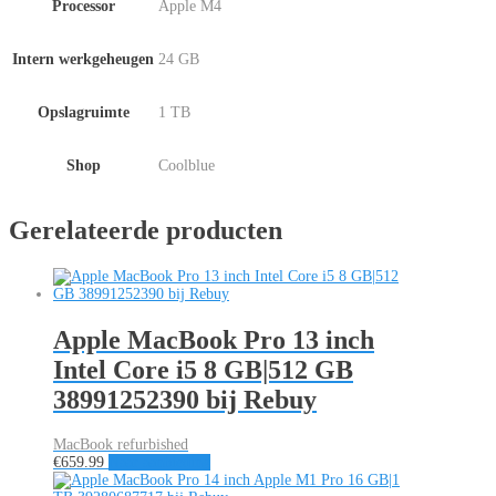
Processor
Apple M4
Intern werkgeheugen
24 GB
Opslagruimte
1 TB
Shop
Coolblue
Gerelateerde producten
Apple MacBook Pro 13 inch
Intel Core i5 8 GB|512 GB
38991252390 bij Rebuy
MacBook refurbished
€
659.99
Naar aanbieding