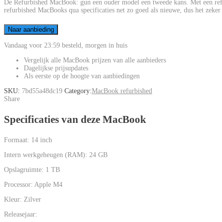
De Refurbished MacBook: gun een ouder model een tweede kans. Met een refurb
refurbished MacBooks qua specificaties net zo goed als nieuwe, dus het zeke
Naar aanbieding
Vandaag voor 23:59 besteld, morgen in huis
Vergelijk
alle MacBook prijzen
van
alle aanbieders
Dagelijkse
prijsupdates
Als
eerste
op de hoogte van
aanbiedingen
SKU:
7bd55a48dc19
Category:
MacBook refurbished
Share
Specificaties van deze MacBook
Formaat:
14 inch
Intern werkgeheugen (RAM):
24 GB
Opslagruimte:
1 TB
Processor:
Apple M4
Kleur:
Zilver
Releasejaar: