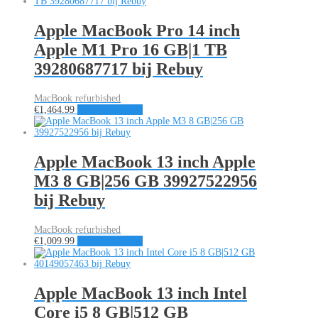
Apple MacBook Pro 14 inch
Apple M1 Pro 16 GB|1 TB
39280687717 bij Rebuy
MacBook refurbished
€
1,464.99
Naar aanbieding
Apple MacBook 13 inch Apple
M3 8 GB|256 GB 39927522956
bij Rebuy
MacBook refurbished
€
1,009.99
Naar aanbieding
Apple MacBook 13 inch Intel
Core i5 8 GB|512 GB