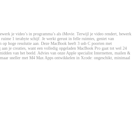
rk je video’s in programma’s als iMovie. Terwijl je video rendert, bewerk
ime 1 terabyte schijf. Je werkt gerust in felle ruimtes, geniet van
men op hoge resolutie aan. Deze MacBook heeft 3 usb C poorten met
g aan je creaties, want een volledig opgeladen MacBook Pro gaat tot wel 24
idden van het beeld. Advies van onze Apple specialist Internetten, mailen &
k, maar sneller met M4 Max Apps ontwikkelen in Xcode: ongeschikt, minimaal