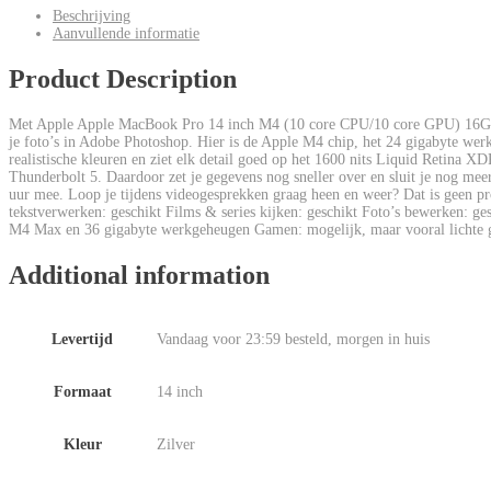
Beschrijving
Aanvullende informatie
Product Description
Met Apple Apple MacBook Pro 14 inch M4 (10 core CPU/10 core GPU) 16GB/1T
je foto’s in Adobe Photoshop. Hier is de Apple M4 chip, het 24 gigabyte werk
realistische kleuren en ziet elk detail goed op het 1600 nits Liquid Retina
Thunderbolt 5. Daardoor zet je gegevens nog sneller over en sluit je nog mee
uur mee. Loop je tijdens videogesprekken graag heen en weer? Dat is geen pr
tekstverwerken: geschikt Films & series kijken: geschikt Foto’s bewerken: 
M4 Max en 36 gigabyte werkgeheugen Gamen: mogelijk, maar vooral lichte g
Additional information
Levertijd
Vandaag voor 23:59 besteld, morgen in huis
Formaat
14 inch
Kleur
Zilver