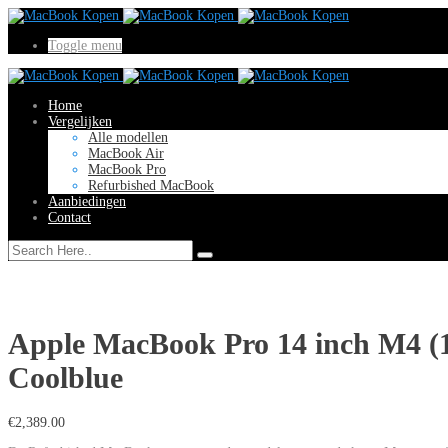
Toggle menu
Home
Vergelijken
Alle modellen
MacBook Air
MacBook Pro
Refurbished MacBook
Aanbiedingen
Contact
Apple MacBook Pro 14 inch M4 (
Coolblue
€
2,389.00