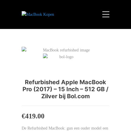
Refurbished Apple MacBook
Pro (2017) – 15 Inch – 512 GB /
Zilver bij Bol.com
€
419.00
De Refurbished MacBook: gun een ouder model een