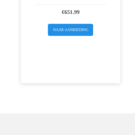
€
651.99
NAAR AANBIEDING