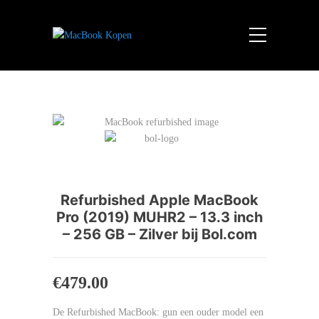
Refurbished Apple MacBook
Pro (2019) MUHR2 – 13.3 inch
– 256 GB – Zilver bij Bol.com
€
479.00
De Refurbished MacBook: gun een ouder model een