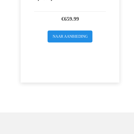
€
659.99
NAAR AANBIEDING