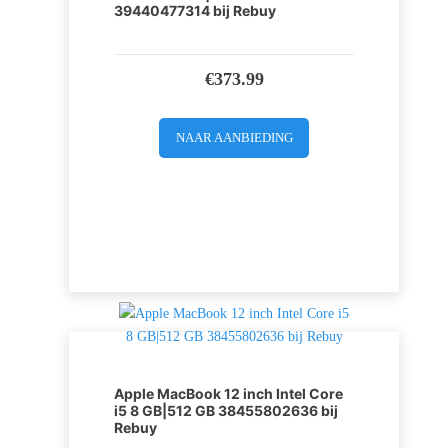
39440477314 bij Rebuy
€
373.99
NAAR AANBIEDING
Apple MacBook 12 inch Intel Core
i5 8 GB|512 GB 38455802636 bij
Rebuy