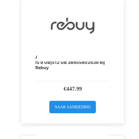
Apple MacBook 12 inch Intel Core
i5 8 GB|512 GB 38455802636 bij
Rebuy
€
447.99
NAAR AANBIEDING