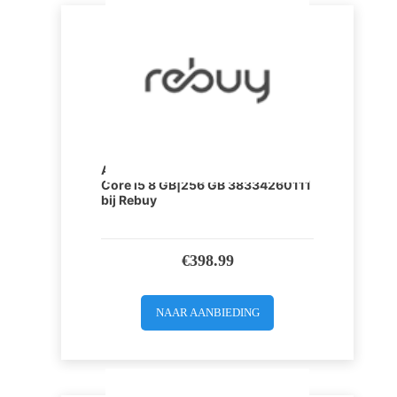
Apple MacBook Pro 13 inch Intel
Core i5 8 GB|256 GB 38334260111
bij Rebuy
€
398.99
NAAR AANBIEDING