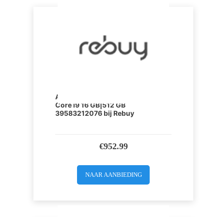
Apple MacBook Pro 15 inch Intel
Core i9 16 GB|512 GB
39583212076 bij Rebuy
€
952.99
NAAR AANBIEDING