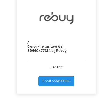
Apple MacBook Pro 15 inch Intel
Core i7 16 GB|256 GB
39440477314 bij Rebuy
€
373.99
NAAR AANBIEDING