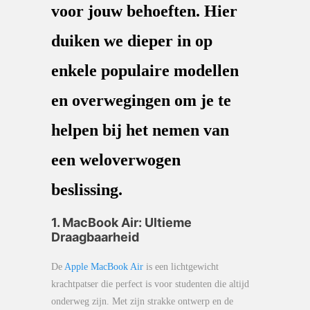
voor jouw behoeften. Hier
duiken we dieper in op
enkele populaire modellen
en overwegingen om je te
helpen bij het nemen van
een weloverwogen
beslissing.
1. MacBook Air: Ultieme
Draagbaarheid
De
Apple MacBook Air
is een lichtgewicht
krachtpatser die perfect is voor studenten die altijd
onderweg zijn. Met zijn strakke ontwerp en de