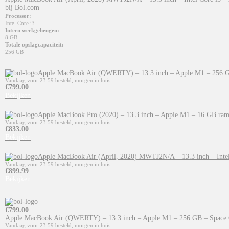
bij Bol.com
Processor:
Intel Core i3
Intern werkgeheugen:
8 GB
Totale opslagcapaciteit:
256 GB
Apple MacBook Air (QWERTY) – 13.3 inch – Apple M1 – 256 G
Vandaag voor 23:59 besteld, morgen in huis
€
799.00
Bekijken
Apple MacBook Pro (2020) – 13.3 inch – Apple M1 – 16 GB ram
Vandaag voor 23:59 besteld, morgen in huis
€
833.00
Bekijken
Apple MacBook Air (April, 2020) MWTJ2N/A – 13.3 inch – Intel 
Vandaag voor 23:59 besteld, morgen in huis
€
899.99
Bekijken
€
799.00
Apple MacBook Air (QWERTY) – 13.3 inch – Apple M1 – 256 GB – Space 
Vandaag voor 23:59 besteld, morgen in huis