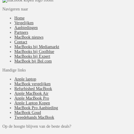
Navigeren naar
Home
Vergelijken
Aanbiedingen
Partners
MacBook nieuws
Contact
MacBooks bij Mediamarkt
MacBooks bij Coolblue
MacBooks bij Expert
MacBook bij Bol.com
Handige links
Apple laptop
MacBook vergelijken
Refurbished MacBook
Apple MacBook Air
Apple MacBook Pro
Apple Laptop Kopen
MacBook Pro Aanbieding
MacBook Goud
Tweedehands MacBook
Op de hoogte blijven van de beste deals?