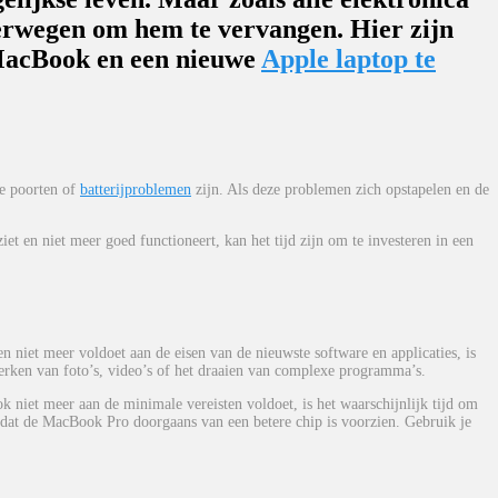
erwegen om hem te vervangen. Hier zijn
 MacBook en een nieuwe
Apple laptop te
te poorten of
batterijproblemen
zijn. Als deze problemen zich opstapelen en de
t en niet meer goed functioneert, kan het tijd zijn om te investeren in een
 niet meer voldoet aan de eisen van de nieuwste software en applicaties, is
werken van foto’s, video’s of het draaien van complexe programma’s.
k niet meer aan de minimale vereisten voldoet, is het waarschijnlijk tijd om
dat de MacBook Pro doorgaans van een betere chip is voorzien. Gebruik je