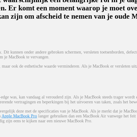
ven. Er komt een moment waarop je moet ov
 kan zijn om afscheid te nemen van je oude
. Dit kunnen onder andere gebroken schermen, versleten toetsenborden, defec
 om je MacBook te vervangen.
 maar ook de esthetische waarde verminderen. Als je MacBook er versleten uitzie
-edge was, kan vandaag al verouderd zijn. Als je MacBook steeds trager wordt en
trerende vertragingen en beperkingen bij het uitvoeren van taken, zoals het be
vergelijk deze met de specificaties van je MacBook. Als je merkt dat je MacBoo
n
Apple MacBook Pro
langer gebruiken dan een MacBook Air vanwege het feit 
dig zijn eens te kijken naar een nieuwe MacBook Pro.