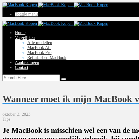
Toggle menu
Home
Vergelijken
Alle modellen
MacBook Air
MacBook Pro
Refurbished MacBook
Aanbiedingen
Contact
Wanneer moet ik mijn MacBook ve
oktober 3, 2023
Tips
Je MacBook is misschien wel een van de mee
gewoon voor persoonlijk gebruik, hij speelt