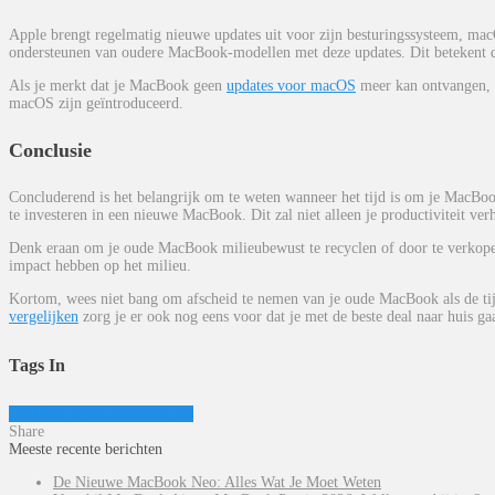
Apple brengt regelmatig nieuwe updates uit voor zijn besturingssysteem, macO
ondersteunen van oudere MacBook-modellen met deze updates. Dit betekent da
Als je merkt dat je MacBook geen
updates voor macOS
meer kan ontvangen, l
macOS zijn geïntroduceerd.
Conclusie
Concluderend is het belangrijk om te weten wanneer het tijd is om je MacBo
te investeren in een nieuwe MacBook. Dit zal niet alleen je productiviteit ve
Denk eraan om je oude MacBook milieubewust te recyclen of door te verkopen
impact hebben op het milieu.
Kortom, wees niet bang om afscheid te nemen van je oude MacBook als de tijd
vergelijken
zorg je er ook nog eens voor dat je met de beste deal naar huis ga
Tags In
macbook kopen
macbook pro
Share
Meeste recente berichten
De Nieuwe MacBook Neo: Alles Wat Je Moet Weten