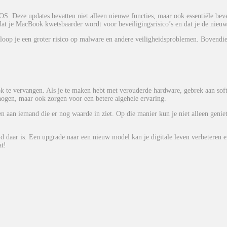
S. Deze updates bevatten niet alleen nieuwe functies, maar ook essentiële beve
t je MacBook kwetsbaarder wordt voor beveiligingsrisico’s en dat je de nieuw
oop je een groter risico op malware en andere veiligheidsproblemen. Bovendien
ok te vervangen. Als je te maken hebt met verouderde hardware, gebrek aan sof
rhogen, maar ook zorgen voor een betere algehele ervaring.
 aan iemand die er nog waarde in ziet. Op die manier kun je niet alleen geni
 daar is. Een upgrade naar een nieuw model kan je digitale leven verbeteren e
at!