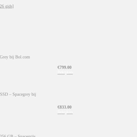
26 gids]
Grey bij Bol.com
€
799.00
Bekijken
SSD – Spacegrey bij
€
833.00
Bekijken
256 GB – Spacegrijs