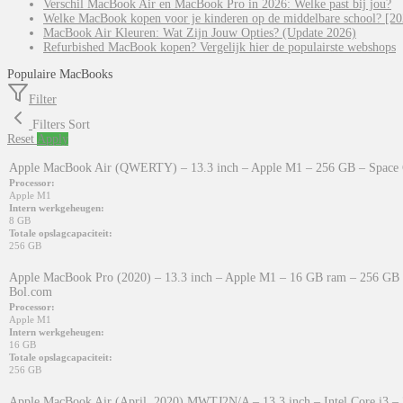
Verschil MacBook Air en MacBook Pro in 2026: Welke past bij jou?
Welke MacBook kopen voor je kinderen op de middelbare school? [20
MacBook Air Kleuren: Wat Zijn Jouw Opties? (Update 2026)
Refurbished MacBook kopen? Vergelijk hier de populairste webshops
Populaire MacBooks
Filter
Filters
Sort
Reset
Apply
Apple MacBook Air (QWERTY) – 13.3 inch – Apple M1 – 256 GB – Space 
Processor:
Apple M1
Intern werkgeheugen:
8 GB
Totale opslagcapaciteit:
256 GB
Apple MacBook Pro (2020) – 13.3 inch – Apple M1 – 16 GB ram – 256 GB 
Bol.com
Processor:
Apple M1
Intern werkgeheugen:
16 GB
Totale opslagcapaciteit:
256 GB
Apple MacBook Air (April, 2020) MWTJ2N/A – 13.3 inch – Intel Core i3 – 