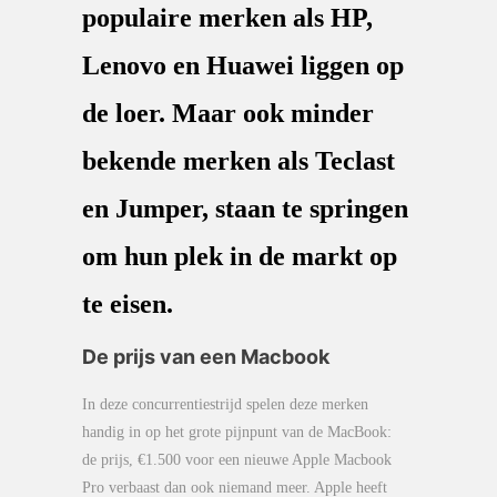
populaire merken als HP,
Lenovo en Huawei liggen op
de loer. Maar ook minder
bekende merken als Teclast
en Jumper, staan te springen
om hun plek in de markt op
te eisen.
De prijs van een Macbook
In deze concurrentiestrijd spelen deze merken
handig in op het grote pijnpunt van de MacBook:
de prijs, €1.500 voor een nieuwe Apple Macbook
Pro verbaast dan ook niemand meer. Apple heeft