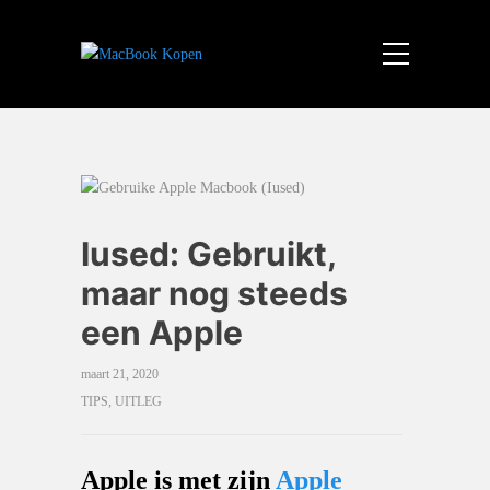
Iused: Gebruikt,
maar nog steeds
een Apple
maart 21, 2020
TIPS
,
UITLEG
Apple is met zijn
Apple